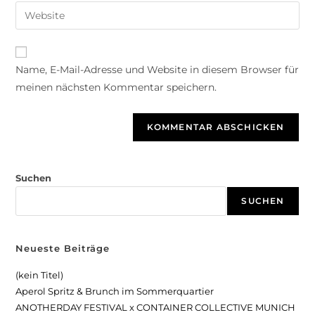
A
Name, E-Mail-Adresse und Website in diesem Browser für
l
meinen nächsten Kommentar speichern.
t
e
r
n
a
t
Suchen
i
SUCHEN
v
e
:
Neueste Beiträge
(kein Titel)
Aperol Spritz & Brunch im Sommerquartier
ANOTHERDAY FESTIVAL x CONTAINER COLLECTIVE MUNICH