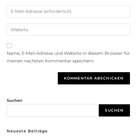
A
Name, E-Mail-Adresse und Website in diesem Browser für
l
meinen nächsten Kommentar speichern.
t
e
r
n
a
t
Suchen
i
SUCHEN
v
e
:
Neueste Beiträge