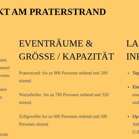
T AM PRATERSTRAND
EVENTRÄUME &
LA
GRÖSSE / KAPAZITÄT
IN
inen
immel
Praterstrand: bis zu 900 Personen stehend und 200
Top
vents.
sitzend.
Ein
sere
Wurzelkeller: bis zu 780 Personen stehend und 320
ein
ür
sitzend.
und
Zollgewölbe bis zu 600 Personen stehend und 500
Opt
Personen sitzend.
Anb
U-B
irekt