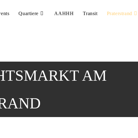
ents
Quartiere
AAHHH
Transit
Praterstrand
HTSMARKT AM
TRAND