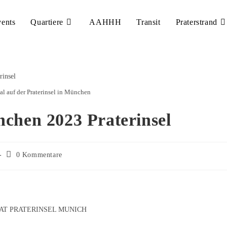
ents
Quartiere
AAHHH
Transit
Praterstrand
l auf der Praterinsel in München
chen 2023 Praterinsel
0 Kommentare
AT PRATERINSEL MUNICH